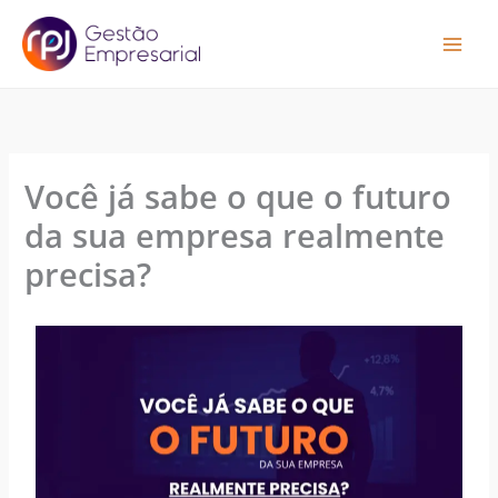
P
Ir
e
para
s
o
q
conteúdo
u
i
s
a
Você já sabe o que o futuro
r
da sua empresa realmente
precisa?