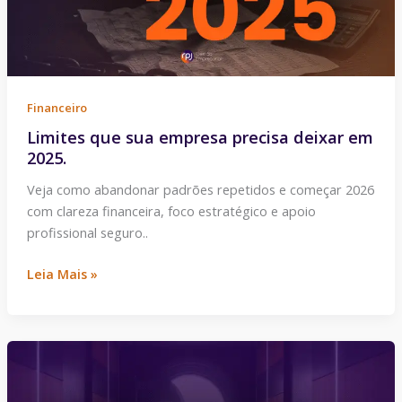
em
2025.
Financeiro
Limites que sua empresa precisa deixar em
2025.
Veja como abandonar padrões repetidos e começar 2026
com clareza financeira, foco estratégico e apoio
profissional seguro..
Leia Mais »
É
possível
crescer