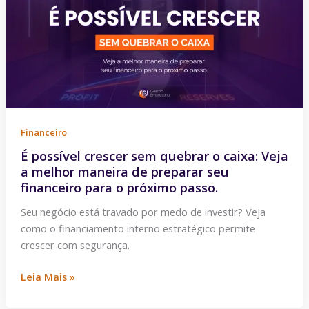
sem
quebrar
o
caixa:
Veja
a
melhor
maneira
Financeiro
de
É possível crescer sem quebrar o caixa: Veja
preparar
a melhor maneira de preparar seu
seu
financeiro para o próximo passo.
financeiro
para
Seu negócio está travado por medo de investir? Veja
o
como o financiamento interno estratégico permite
próximo
crescer com segurança.
passo.
Leia Mais »