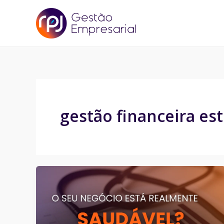
Ir
para
o
conteúdo
gestão financeira est
O
seu
negócio
está
realmente