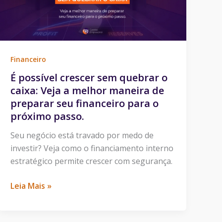
o
caixa:
Veja
a
Financeiro
melhor
É possível crescer sem quebrar o
maneira
caixa: Veja a melhor maneira de
de
preparar seu financeiro para o
preparar
próximo passo.
seu
financeiro
Seu negócio está travado por medo de
para
investir? Veja como o financiamento interno
o
estratégico permite crescer com segurança.
próximo
passo.
Leia Mais »