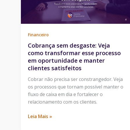
transformar
esse
processo
em
Financeiro
oportunidade
Cobrança sem desgaste: Veja
e
como transformar esse processo
manter
em oportunidade e manter
clientes
clientes satisfeitos
satisfeitos
Cobrar não precisa ser constrangedor. Veja
os processos que tornam possível manter o
fluxo de caixa em dia e fortalecer o
relacionamento com os clientes.
Leia Mais »